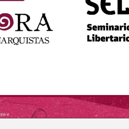
reo-e