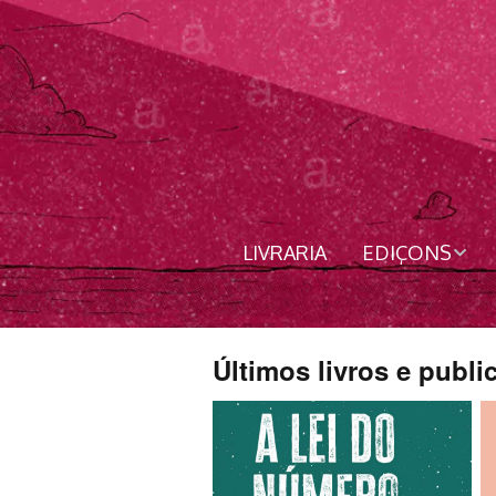
LIVRARIA
EDIÇONS
Livros
Revista
Últimos livros e publ
Nordês