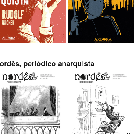
rdês, periódico anarquista