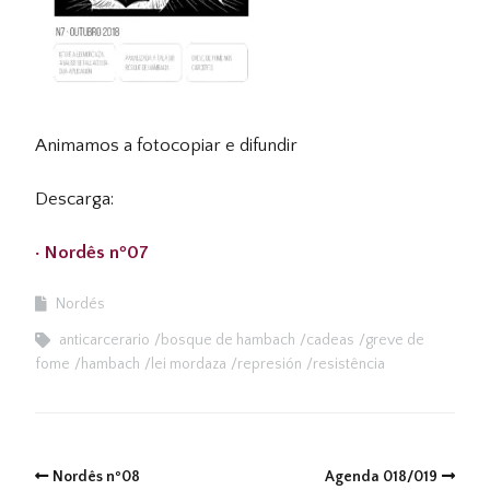
Animamos a fotocopiar e difundir
Descarga:
· Nordês nº07
Nordés
anticarcerario
bosque de hambach
cadeas
greve de
fome
hambach
lei mordaza
represión
resistência
Nordês nº08
Agenda 018/019