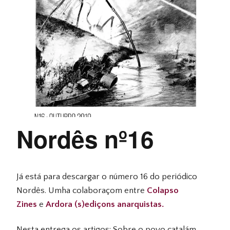
Nordês nº16
Já está para descargar o número 16 do periódico
Nordês. Umha colaboraçom entre
Colapso
Zines
e
Ardora (s)ediçons anarquistas.
Nesta entrega os artigos: Sobre o povo catalám,