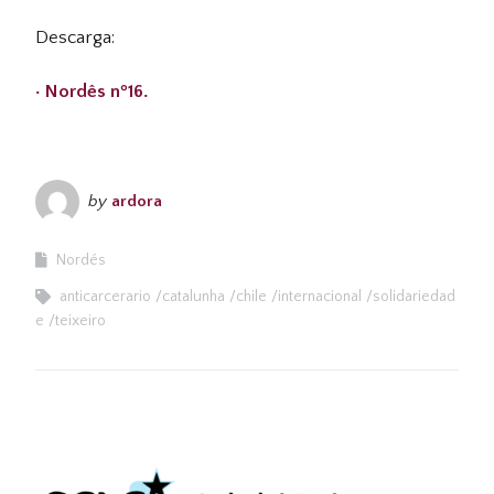
Descarga:
· Nordês nº16.
by
ardora
Nordés
anticarcerario
catalunha
chile
internacional
solidariedad
e
teixeiro