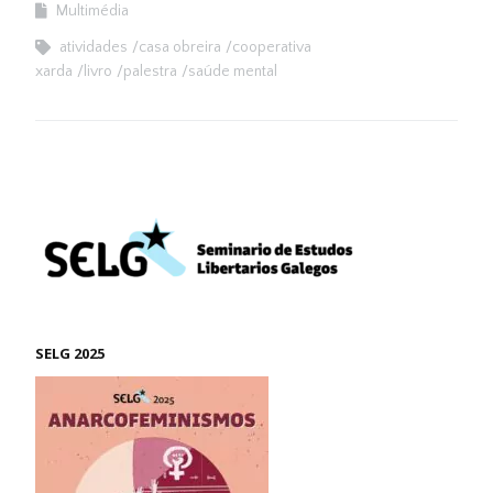
Multimédia
atividades
casa obreira
cooperativa
xarda
livro
palestra
saúde mental
SELG 2025