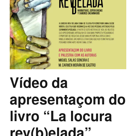
Vídeo da
apresentaçom do
livro “La locura
rev(b)elada”