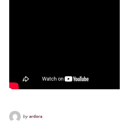
by
ardora