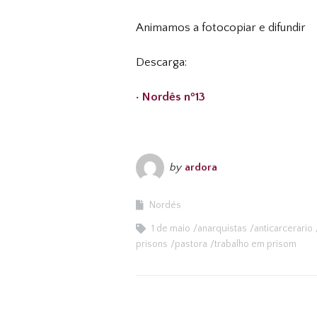
Animamos a fotocopiar e difundir
Descarga:
· Nordês nº13
by
ardora
Nordés
1 de maio
anarquistas
anticarcerario
prisons
pastora
trabalho em prisom