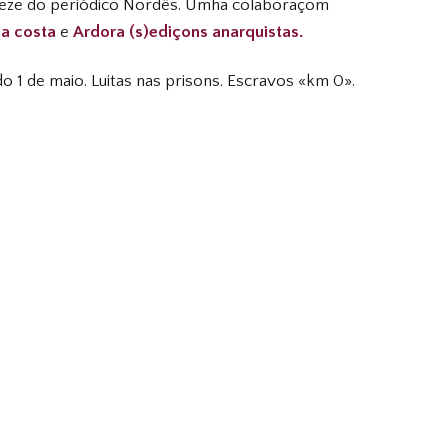
treze do periódico Nordês. Umha colaboraçom
a costa
e
Ardora (s)ediçons anarquistas.
o 1 de maio. Luitas nas prisons. Escravos «km 0».