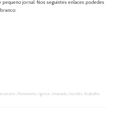
te pequeno jornal. Nos seguintes enlaces podedes
 branco:
arcerario
feminismo
greve
manada
nordés
trabalho