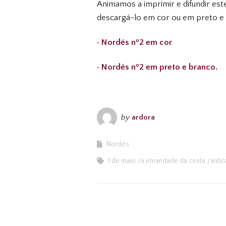
Animamos a imprimir e difundir es
descargá-lo em cor ou em preto e
· Nordés nº2 em cor
· Nordés nº2 em preto e branco.
by
ardora
Nordés
1 de maio
a irmandade da costa
antic