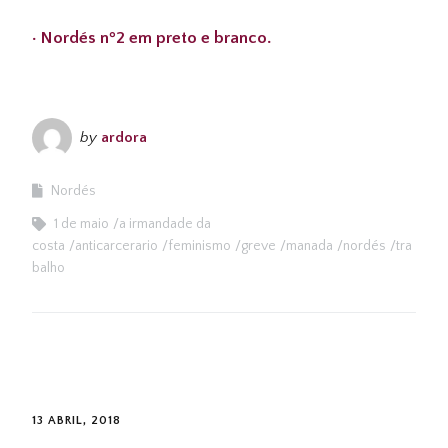
· Nordés nº2 em preto e branco.
by
ardora
Nordés
1 de maio
a irmandade da
costa
anticarcerario
feminismo
greve
manada
nordés
tra
balho
13 ABRIL, 2018