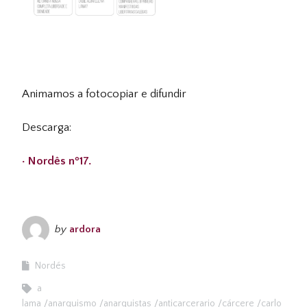
Animamos a fotocopiar e difundir
Descarga:
· Nordês nº17.
by
ardora
Nordés
a
lama
anarquismo
anarquistas
anticarcerario
cárcere
carlo