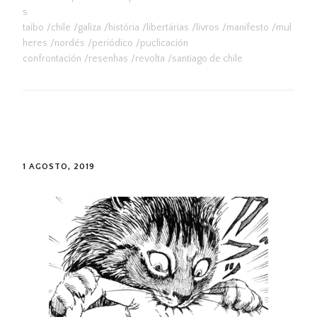
s
taibo
chile
galiza
história
libertárias
livros
manifesto
mul
heres
nordés
periódico
puclicación
confrontación
resenhas
revolta
santiago de chile
1 AGOSTO, 2019