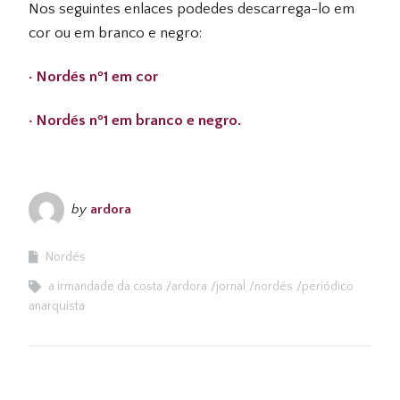
Nos seguintes enlaces podedes descarrega-lo em
cor ou em branco e negro:
· Nordés nº1 em cor
· Nordés nº1 em branco e negro.
by
ardora
Nordés
a irmandade da costa
ardora
jornal
nordés
periódico
anarquista