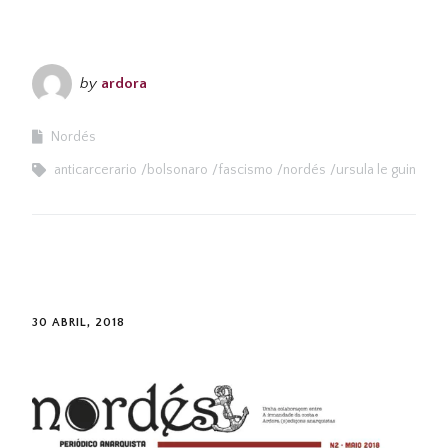
by
ardora
Nordés
anticarcerario
bolsonaro
fascismo
nordés
ursula le guin
30 ABRIL, 2018