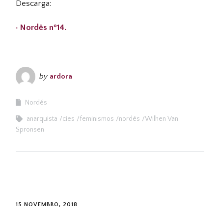
Descarga:
· Nordês nº14.
by
ardora
Nordés
anarquista
cies
feminismos
nordés
Wilhen Van
Spronsen
15 NOVEMBRO, 2018