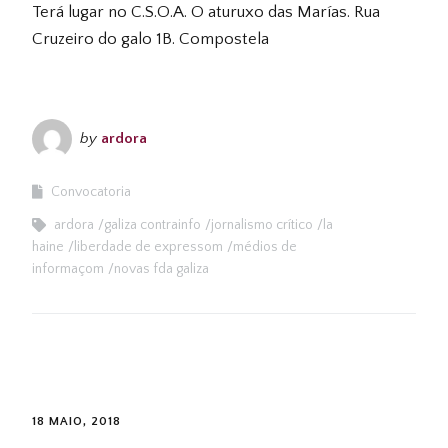
Terá lugar no C.S.O.A. O aturuxo das Marías. Rua
Cruzeiro do galo 1B. Compostela
by
ardora
Convocatoria
ardora
galiza contrainfo
jornalismo crítico
la
haine
liberdade de expressom
médios de
informaçom
novas fda galiza
18 MAIO, 2018