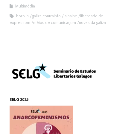
Multimédia
boro lh
galiza contrainfo
la haine
liberdade de
expressom
méios de comunicaçom
novas da galiza
SELG 2025