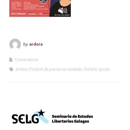
by
ardora
Convocatoria
ardora
festival da poesia no condado
livraria
posto