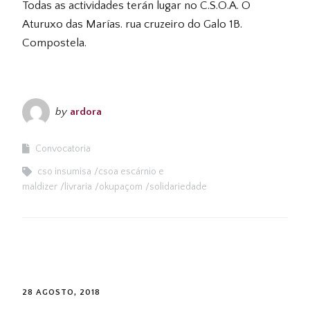
Todas as actividades terán lugar no C.S.O.A. O
Aturuxo das Marías. rua cruzeiro do Galo 1B.
Compostela.
by
ardora
Convocatoria
cso insumisa
csoa escárnio e
maldizer
livraria
okupaçom
solidariedade
28 AGOSTO, 2018