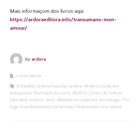
Mais informaçom dos livros aqui:
https://ardoraeditora.info/transumano-mon-
amour/
by
ardora
Convocatoria
A Batalha
andrea mazzola
ardora
Ardora (s)ediçons
anarquistas
Barricada de Livros
BOESG Centro de Cultura
Libertária
ciência
livro
Maldatesta
palestra
tecnologia
Tor
tuga
transhumanismo jornal mapa
transumano mon amour