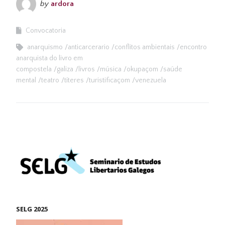
by
ardora
Convocatoria
anarquismo
anticarcerario
conflitos ambientais
encontro
anarquista do livro em
compostela
galiza
livros
música
okupaçom
saúde
mental
teatro
títeres
turistificaçom
venezuela
SELG 2025