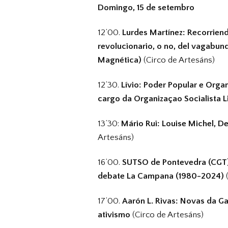
Domingo, 15 de setembro
12’00.
Lurdes Martínez: Recorriend
revolucionario, o no, del vagabund
Magnética)
(Circo de Artesáns)
12’30.
Lívio: Poder Popular e Orga
cargo da Organizaçao Socialista Li
13’30:
Mário Rui: Louise Michel, De
Artesáns)
16’00.
SUTSO de Pontevedra (CGT):
debate La Campana (1980-2024)
17’00.
Aarón L. Rivas: Novas da Ga
ativismo
(Circo de Artesáns)