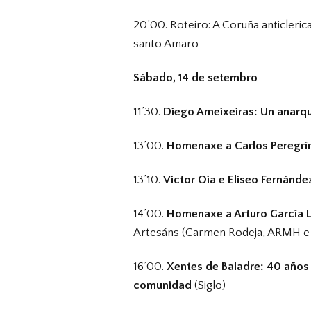
20’00. Roteiro: A Coruña anticleric
santo Amaro
Sábado, 14 de setembro
11’30.
Diego Ameixeiras: Un anarq
13’00.
Homenaxe a Carlos Peregrí
13’10.
Victor Oia e Eliseo Fernández
14’00.
Homenaxe a Arturo García L
Artesáns (Carmen Rodeja, ARMH e 
16’00.
Xentes de Baladre: 40 años
comunidad
(Siglo)