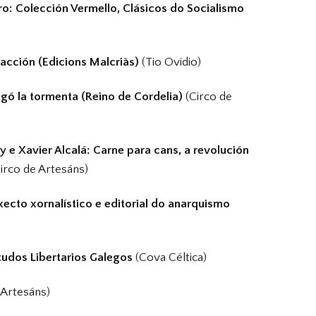
iro: Colección Vermello, Clásicos do Socialismo
racción (Edicions Malcriàs)
(Tio Ovidio)
legó la tormenta (Reino de Cordelia)
(Circo de
 e Xavier Alcalá: Carne para cans, a revolución
Circo de Artesáns)
ecto xornalístico e editorial do anarquismo
tudos Libertarios Galegos
(Cova Céltica)
 Artesáns)