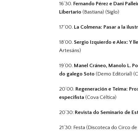
16’30.
Fernando Pérez e Dani Palle
Libertario
(Bastiana) (Siglo)
17’00.
La Colmena: Pasar a la ilust
18’00.
Sergio Izquierdo e Alex: Y l
Artesáns)
19’00.
Manel Cráneo, Manolo L. Poy
do galego Soto
(Demo Editorial) (
20’00.
Regeneración e Teima: Prox
especifista
(Cova Céltica)
20’30:
Revista do Seminario de Es
21’30: Festa (Discoteca do Circo de