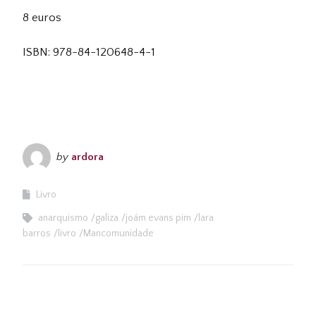
8 euros
ISBN: 978-84-120648-4-1
by
ardora
Livro
anarquismo
galiza
joám evans pim
lara
barros
livro
Mancomunidade