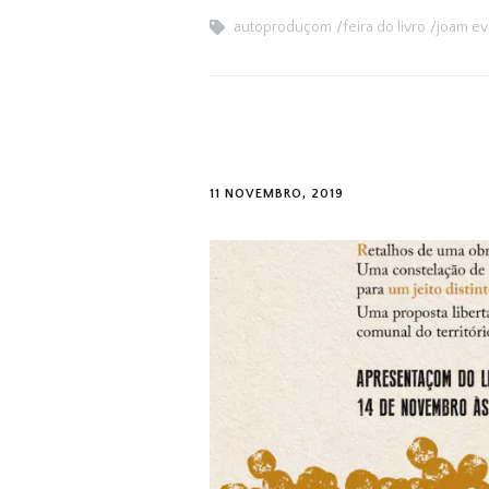
autoproduçom
feira do livro
joam ev
11 NOVEMBRO, 2019