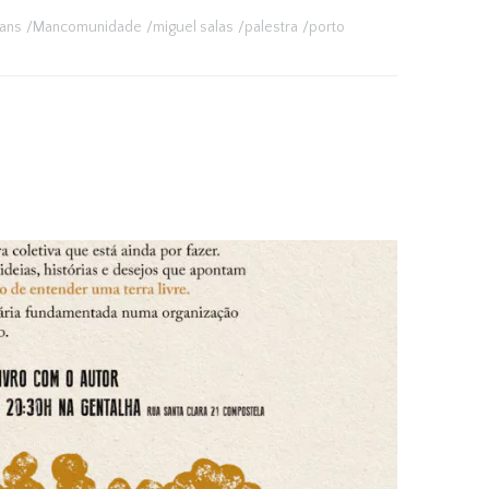
ans
Mancomunidade
miguel salas
palestra
porto