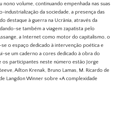
 seu nono volume, continuando empenhada nas suas
no-industrialização da sociedade, a presença das
dado destaque à guerra na Ucrânia, através da
ordando-se também a viagem zapatista pelo
 Assange, a Internet como motor do capitalismo, o
se o espaço dedicado à intervenção poética e
nclui-se um caderno a cores dedicado à obra do
re os participantes neste número estão Jorge
 Reeve, Ailton Krenak, Bruno Lamas, M. Ricardo de
o de Langdon Winner sobre «A complexidade