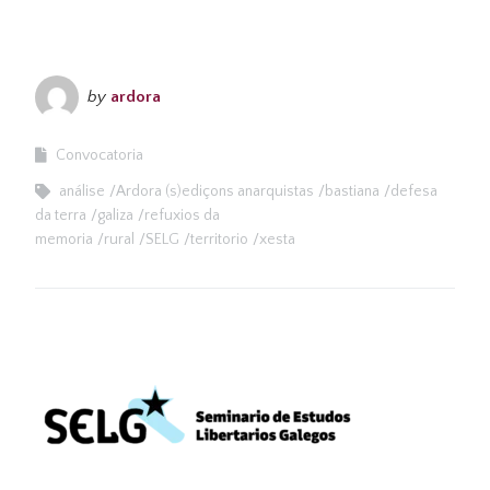
by
ardora
Convocatoria
análise
Ardora (s)ediçons anarquistas
bastiana
defesa
da terra
galiza
refuxios da
memoria
rural
SELG
territorio
xesta