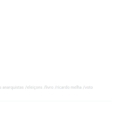
s anarquistas
eleiçons
livro
ricardo melha
voto