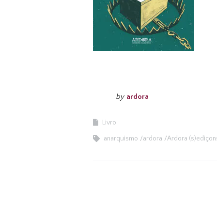
by
ardora
Livro
anarquismo
ardora
Ardora (s)ediçon