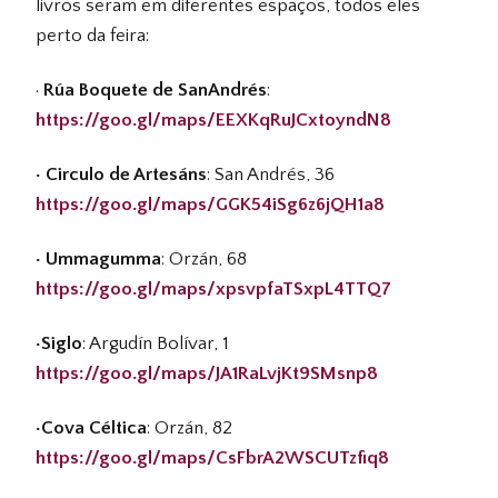
livros seram em diferentes espaços, todos eles
perto da feira:
·
Rúa Boquete de SanAndrés
:
https://goo.gl/maps/EEXKqRuJCxtoyndN8
· Circulo de Artesáns
: San Andrés, 36
https://goo.gl/maps/GGK54iSg6z6jQH1a8
· Ummagumma
: Orzán, 68
https://goo.gl/maps/xpsvpfaTSxpL4TTQ7
·Siglo
: Argudín Bolívar, 1
https://goo.gl/maps/JA1RaLvjKt9SMsnp8
·Cova Céltica
: Orzán, 82
https://goo.gl/maps/CsFbrA2WSCUTzfiq8