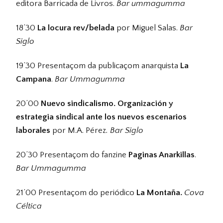
editora Barricada de Livros.
Bar ummagumma
18’30
La locura rev/belada
por Miguel Salas.
Bar
Siglo
19’30 Presentaçom da publicaçom anarquista
La
Campana
.
Bar Ummagumma
20’00
Nuevo sindicalismo. Organización y
estrategia sindical ante los nuevos escenarios
laborales
por M.A. Pérez
. Bar Siglo
20’30 Presentaçom do fanzine
Paginas Anarkillas
.
Bar Ummagumma
21’00 Presentaçom do periódico
La Montaña.
Cova
Céltica