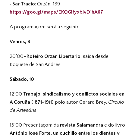
· Bar Tracio
: Orzán, 139
https://goo.gl/maps/EKQGifyxbJvD1hA67
A programaçom será a seguinte:
Venres, 9
20’00–
Roteiro Orzán Libertario
, saída desde
Boquete de San Andrés
Sábado, 10
12’00
Trabajo, sindicalismo y conflictos sociales en
A Coruña (1871-1911)
polo autor Gerard Brey.
Circulo
de Artesáns
13’00 Presentaçom da
revista Salamandra
e do livro
António José Forte, un cuchillo entre los dientes y