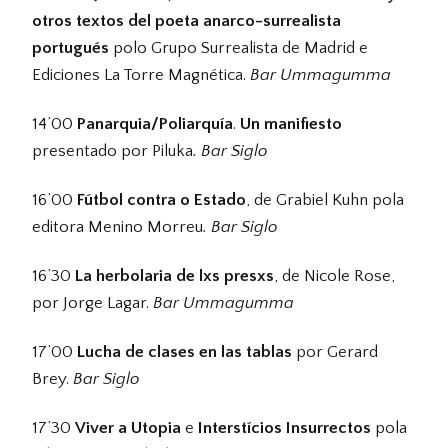
otros textos del poeta anarco-surrealista
portugués
polo Grupo Surrealista de Madrid e
Ediciones La Torre Magnética.
Bar Ummagumma
14’00
Panarquia/Poliarquía
.
Un manifiesto
presentado por Piluka
. Bar Siglo
16’00
Fútbol contra o Estado
, de Grabiel Kuhn pola
editora Menino Morreu
. Bar Siglo
16’30
La herbolaria de lxs presxs
, de Nicole Rose,
por Jorge Lagar.
Bar Ummagumma
17’00
Lucha de clases en las tablas
por Gerard
Brey.
Bar Siglo
17’30
Viver a Utopia
e
Interstícios Insurrectos
pola