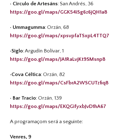
· Circulo de Artesáns
: San Andrés, 36
https://goo.gl/maps/GGK54iSg6z6jQH1a8
· Ummagumma
: Orzán, 68
https://goo.gl/maps/xpsvpfaTSxpL4TTQ7
·Siglo
: Argudín Bolívar, 1
https://goo.gl/maps/JA1RaLvjKt9SMsnp8
·Cova Céltica
: Orzán, 82
https://goo.gl/maps/CsFbrA2WSCUTzfiq8
· Bar Tracio
: Orzán, 139
https://goo.gl/maps/EKQGifyxbJvD1hA67
A programaçom será a seguinte:
Venres, 9