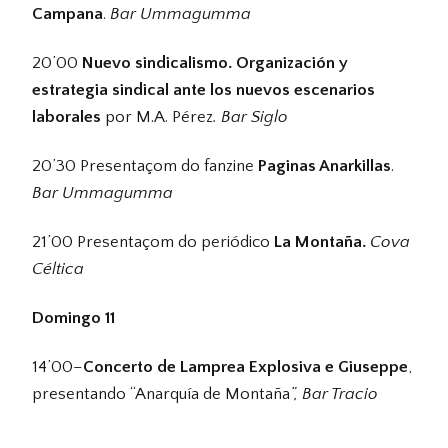
Campana
.
Bar Ummagumma
20’00
Nuevo sindicalismo. Organización y
estrategia sindical ante los nuevos escenarios
laborales
por M.A. Pérez
. Bar Siglo
20’30 Presentaçom do fanzine
Paginas Anarkillas
.
Bar Ummagumma
21’00 Presentaçom do periódico
La Montaña.
Cova
Céltica
Domingo 11
14’00–
Concerto de Lamprea Explosiva e Giuseppe
,
presentando “Anarquía de Montaña
”, Bar Tracio