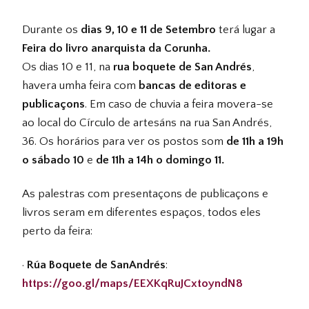
Durante os
dias 9, 10 e 11 de Setembro
terá lugar a
Feira do livro anarquista da Corunha.
Os dias 10 e 11, na
rua boquete de San Andrés
,
havera umha feira com
bancas de editoras e
publicaçons
. Em caso de chuvia a feira movera-se
ao local do Círculo de artesáns na rua San Andrés,
36. Os horários para ver os postos som
de 11h a 19h
o sábado 10
e
de 11h a 14h o domingo 11.
As palestras com presentaçons de publicaçons e
livros seram em diferentes espaços, todos eles
perto da feira:
·
Rúa Boquete de SanAndrés
:
https://goo.gl/maps/EEXKqRuJCxtoyndN8