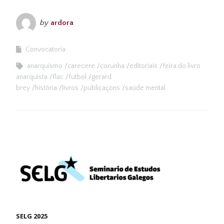
by
ardora
Convocatoria
anarquismo
carecere
corunha
editoriais
feira do livro
anarquista
flac
futbol
gerard
brey
história
livros
publicaçons
saúde mental
SELG 2025