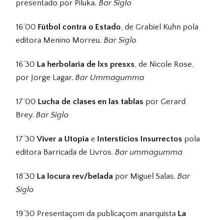
presentado por Piluka
. Bar Siglo
16’00
Fútbol contra o Estado
, de Grabiel Kuhn pola
editora Menino Morreu
. Bar Siglo
16’30
La herbolaria de lxs presxs
, de Nicole Rose,
por Jorge Lagar.
Bar Ummagumma
17’00
Lucha de clases en las tablas
por Gerard
Brey.
Bar Siglo
17’30
Viver a Utopia
e
Interstícios Insurrectos
pola
editora Barricada de Livros.
Bar ummagumma
18’30
La locura rev/belada
por Miguel Salas.
Bar
Siglo
19’30 Presentaçom da publicaçom anarquista
La