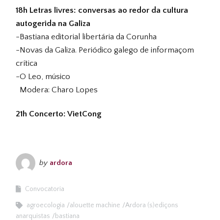
18h Letras livres: conversas ao redor da cultura
autogerida na Galiza
-Bastiana editorial libertária da Corunha
-Novas da Galiza. Periódico galego de informaçom
crítica
-O Leo, músico
Modera: Charo Lopes
21h Concerto: VietCong
by
ardora
Convocatoria
agroecologia
alouette machine
Ardora (s)ediçons
anarquistas
bastiana