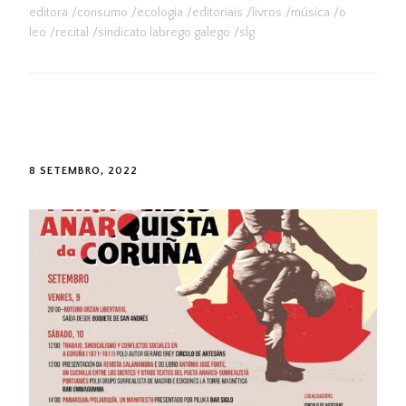
editora
consumo
ecologia
editoriais
livros
música
o
leo
recital
sindicato labrego galego
slg
8 SETEMBRO, 2022