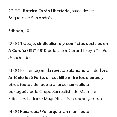
20’00–
Roteiro Orzán Libertario
, saída desde
Boquete de San Andrés
Sábado, 10
12’00
Trabajo, sindicalismo y conflictos sociales en
A Coruña (1871-1911)
polo autor Gerard Brey.
Circulo
de Artesáns
13’00 Presentaçom da
revista Salamandra
e do livro
António José Forte, un cuchillo entre los dientes y
otros textos del poeta anarco-surrealista
portugués
polo Grupo Surrealista de Madrid e
Ediciones La Torre Magnética.
Bar Ummagumma
14’00
Panarquia/Poliarquía
.
Un manifiesto