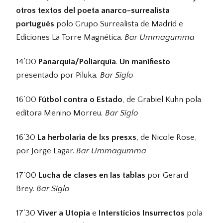
otros textos del poeta anarco-surrealista
portugués
polo Grupo Surrealista de Madrid e
Ediciones La Torre Magnética.
Bar Ummagumma
14’00
Panarquia/Poliarquía
.
Un manifiesto
presentado por Piluka
. Bar Siglo
16’00
Fútbol contra o Estado
, de Grabiel Kuhn pola
editora Menino Morreu
. Bar Siglo
16’30
La herbolaria de lxs presxs
, de Nicole Rose,
por Jorge Lagar.
Bar Ummagumma
17’00
Lucha de clases en las tablas
por Gerard
Brey.
Bar Siglo
17’30
Viver a Utopia
e
Interstícios Insurrectos
pola