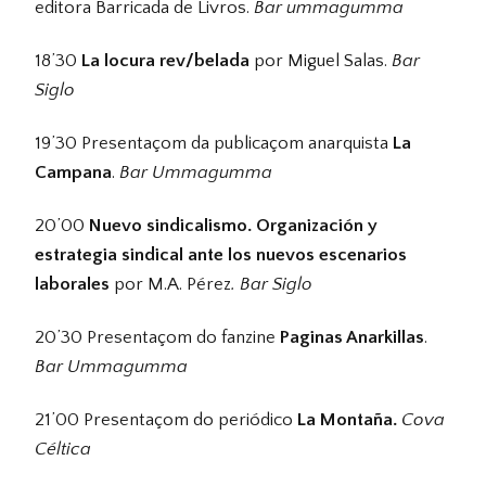
editora Barricada de Livros.
Bar ummagumma
18’30
La locura rev/belada
por Miguel Salas.
Bar
Siglo
19’30 Presentaçom da publicaçom anarquista
La
Campana
.
Bar Ummagumma
20’00
Nuevo sindicalismo. Organización y
estrategia sindical ante los nuevos escenarios
laborales
por M.A. Pérez
. Bar Siglo
20’30 Presentaçom do fanzine
Paginas Anarkillas
.
Bar Ummagumma
21’00 Presentaçom do periódico
La Montaña.
Cova
Céltica