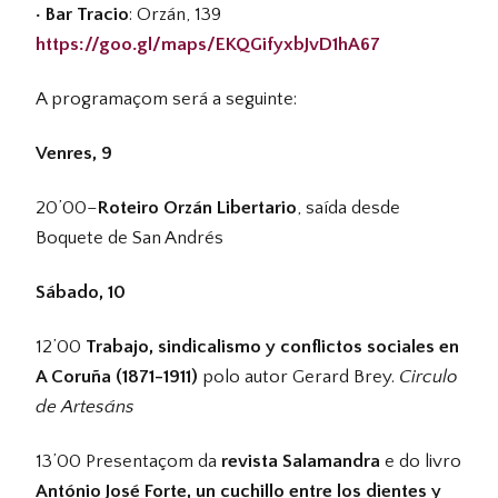
· Bar Tracio
: Orzán, 139
https://goo.gl/maps/EKQGifyxbJvD1hA67
A programaçom será a seguinte:
Venres, 9
20’00–
Roteiro Orzán Libertario
, saída desde
Boquete de San Andrés
Sábado, 10
12’00
Trabajo, sindicalismo y conflictos sociales en
A Coruña (1871-1911)
polo autor Gerard Brey.
Circulo
de Artesáns
13’00 Presentaçom da
revista Salamandra
e do livro
António José Forte, un cuchillo entre los dientes y