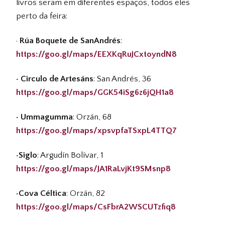
livros seram em diferentes espaços, todos eles
perto da feira:
·
Rúa Boquete de SanAndrés
:
https://goo.gl/maps/EEXKqRuJCxtoyndN8
· Circulo de Artesáns
: San Andrés, 36
https://goo.gl/maps/GGK54iSg6z6jQH1a8
· Ummagumma
: Orzán, 68
https://goo.gl/maps/xpsvpfaTSxpL4TTQ7
·Siglo
: Argudín Bolívar, 1
https://goo.gl/maps/JA1RaLvjKt9SMsnp8
·Cova Céltica
: Orzán, 82
https://goo.gl/maps/CsFbrA2WSCUTzfiq8