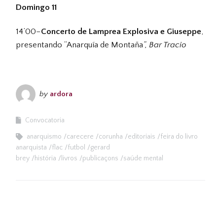
Domingo 11
14’00–
Concerto de Lamprea Explosiva e Giuseppe
,
presentando “Anarquía de Montaña
”, Bar Tracio
by
ardora
Convocatoria
anarquismo
carecere
corunha
editoriais
feira do livro
anarquista
flac
futbol
gerard
brey
história
livros
publicaçons
saúde mental