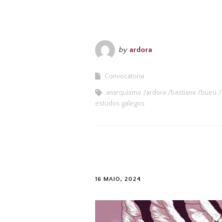
by
ardora
Convocatoria
anarquismo
ardora
bastiana
bueu
estudos galegos
16 MAIO, 2024