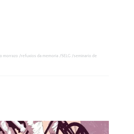
o morrazo
refuxios da memoria
SELG
seminario de